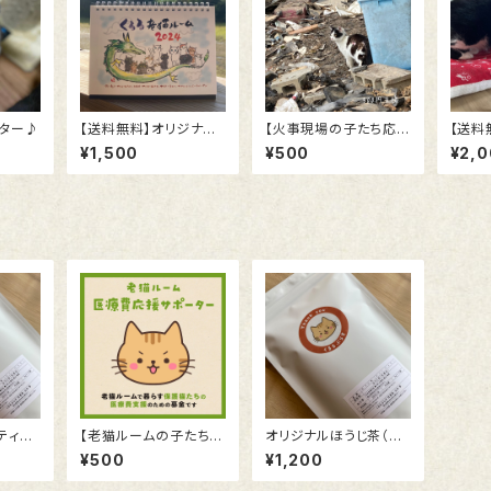
ター♪
【送料無料】オリジナル
【火事現場の子たち応
【送料
卓上カレンダー 2024
援サポーター】活動報告
卓上カ
¥1,500
¥500
¥2,
のおハガキ
ティー
【老猫ルームの子たち医
オリジナルほうじ茶（テ
療費サポーター】お礼の
ィーバッグ15袋入）
¥500
¥1,200
ハガキ