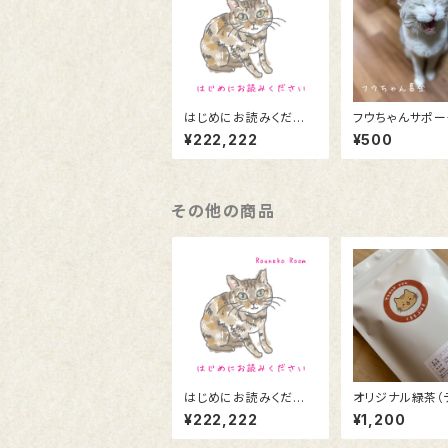
はじめにお読みくださ
フウちゃんサポー
い
¥222,222
¥500
その他の商品
はじめにお読みくださ
オリジナル緑茶（
い
バッグ12袋入）
¥222,222
¥1,200